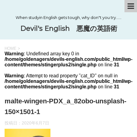
When studyin English gets tough, why don"t you try……
Devil's English 悪魔の英語術
HOME
>
Warning
: Undefined array key 0 in
/home/goldenagers/devils-english.com/public_html/wp-
content/themes/stingerplus2/single.php
on line
31
Warning
: Attempt to read property "cat_ID" on null in
/home/goldenagers/devils-english.com/public_html/wp-
content/themes/stingerplus2/single.php
on line
31
malte-wingen-PDX_a_82obo-unsplash-
150×1501-1
投稿日：
2020年6月7日