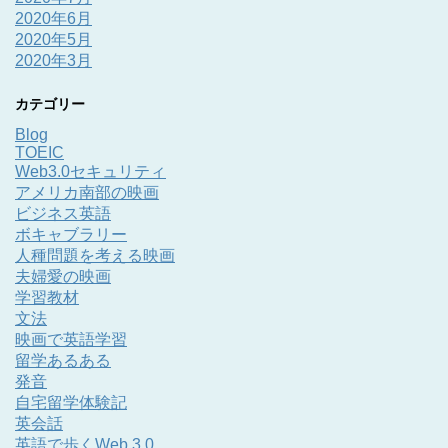
2020年6月
2020年5月
2020年3月
カテゴリー
Blog
TOEIC
Web3.0セキュリティ
アメリカ南部の映画
ビジネス英語
ボキャブラリー
人種問題を考える映画
夫婦愛の映画
学習教材
文法
映画で英語学習
留学あるある
発音
自宅留学体験記
英会話
英語で歩くWeb 3.0