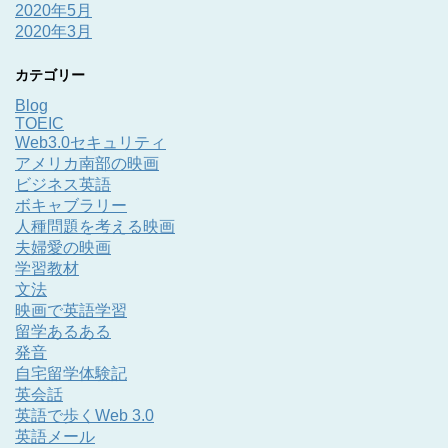
2020年5月
2020年3月
カテゴリー
Blog
TOEIC
Web3.0セキュリティ
アメリカ南部の映画
ビジネス英語
ボキャブラリー
人種問題を考える映画
夫婦愛の映画
学習教材
文法
映画で英語学習
留学あるある
発音
自宅留学体験記
英会話
英語で歩くWeb 3.0
英語メール