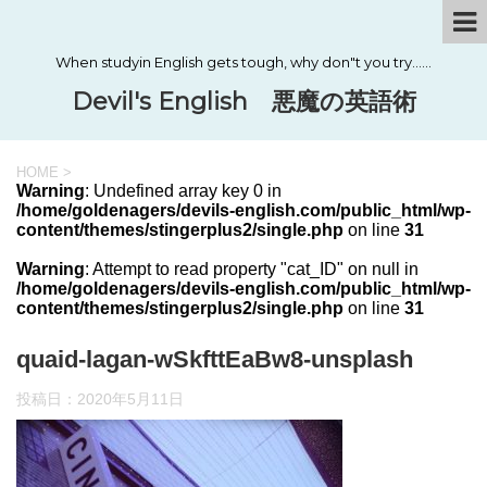
When studyin English gets tough, why don"t you try……
Devil's English 悪魔の英語術
HOME
>
Warning
: Undefined array key 0 in
/home/goldenagers/devils-english.com/public_html/wp-
content/themes/stingerplus2/single.php
on line
31
Warning
: Attempt to read property "cat_ID" on null in
/home/goldenagers/devils-english.com/public_html/wp-
content/themes/stingerplus2/single.php
on line
31
quaid-lagan-wSkfttEaBw8-unsplash
投稿日：
2020年5月11日