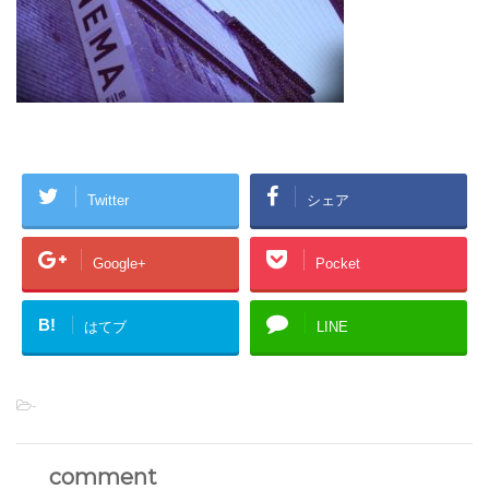
Twitter
シェア
Google+
Pocket
B!
はてブ
LINE
-
comment