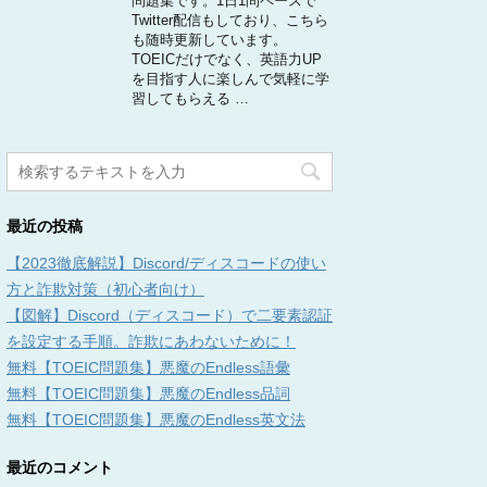
問題集です。1日1問ペースで
Twitter配信もしており、こちら
も随時更新しています。
TOEICだけでなく、英語力UP
を目指す人に楽しんで気軽に学
習してもらえる …
最近の投稿
【2023徹底解説】Discord/ディスコードの使い
方と詐欺対策（初心者向け）
【図解】Discord（ディスコード）で二要素認証
を設定する手順。詐欺にあわないために！
無料【TOEIC問題集】悪魔のEndless語彙
無料【TOEIC問題集】悪魔のEndless品詞
無料【TOEIC問題集】悪魔のEndless英文法
最近のコメント