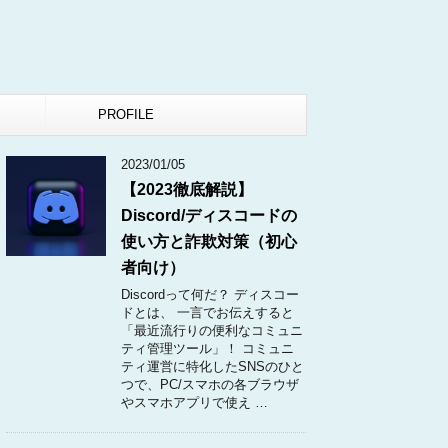
PROFILE
2023/01/05
【2023徹底解説】
Discord/ディスコードの
使い方と詐欺対策（初心
者向け）
Discordって何だ？ ディスコー
ドとは、 一言でお伝えすると
「最近流行りの便利なコミュニ
ティ管理ツール」！ コミュニ
ティ運営に特化したSNSのひと
つで、PC/スマホの各ブラウザ
やスマホアプリで使え …