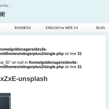
ou try……
語術
BUSINESS
ENGLISH for WEB 3.0
BLOG
/home/goldenagers/devils-
nt/themes/stingerplus2/single.php
on line
31
cat_ID" on null in
/home/goldenagers/devils-
nt/themes/stingerplus2/single.php
on line
31
MxZxE-unsplash