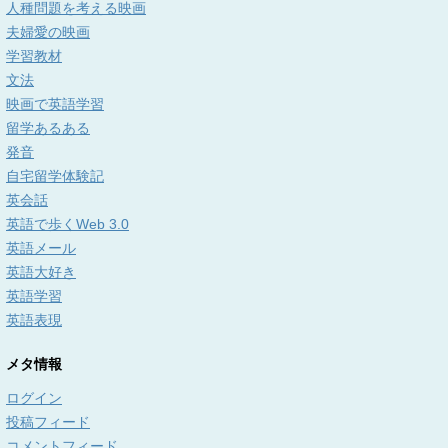
人種問題を考える映画
夫婦愛の映画
学習教材
文法
映画で英語学習
留学あるある
発音
自宅留学体験記
英会話
英語で歩くWeb 3.0
英語メール
英語大好き
英語学習
英語表現
メタ情報
ログイン
投稿フィード
コメントフィード