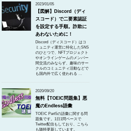
2023/01/05
【図解】Discord（ディ
スコード）で二要素認証
を設定する手順。詐欺に
あわないために！
Discord（ディスコード）はコ
ミュニティ運営に特化したSNS
のひとつで、NFTプロジェクト
やオンラインゲームのメンバー
間交流のみならず、趣味のサー
クルのコミュニティ活動などで
も国内外で広く使われる …
2020/09/20
無料【TOEIC問題集】悪
魔のEndless語彙
TOEIC Part5の語彙に関する問
題集です。1日1問ペースで
Twitter配信もしており、こちら
も随時更新しています。