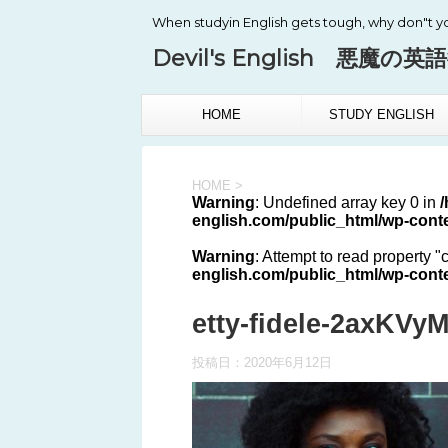
When studyin English gets tough, why don"t y
Devil's English 悪魔の英
HOME
STUDY ENGLISH
HOME
>
Warning
: Undefined array key 0 in
english.com/public_html/wp-conte
Warning
: Attempt to read property "
english.com/public_html/wp-conte
etty-fidele-2axKVy
投稿日：
2020年6月12日