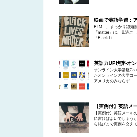
映画で英語学習：ア
BLM…。すっかり認知度の
「matter」は、見過
「Black Li …
英語力UP!無料オン
オンライン大学講座Cour
たオンラインの大学コー
アメリカのみならず …
【実例付】英語メ
【実例付】英語メールの
に書けばよいでしょう
ら結びまで実例を交えて