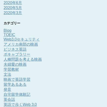
2020年6月
2020年5月
2020年3月
カテゴリー
Blog
TOEIC
Web3.0セキュリティ
アメリカ南部の映画
ビジネス英語
ボキャブラリー
人種問題を考える映画
夫婦愛の映画
学習教材
文法
映画で英語学習
留学あるある
発音
自宅留学体験記
英会話
英語で歩くWeb 3.0