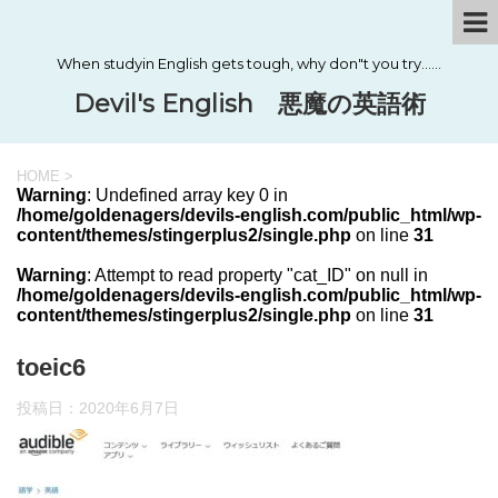
When studyin English gets tough, why don"t you try……
Devil's English 悪魔の英語術
HOME
>
Warning
: Undefined array key 0 in
/home/goldenagers/devils-english.com/public_html/wp-
content/themes/stingerplus2/single.php
on line
31
Warning
: Attempt to read property "cat_ID" on null in
/home/goldenagers/devils-english.com/public_html/wp-
content/themes/stingerplus2/single.php
on line
31
toeic6
投稿日：
2020年6月7日